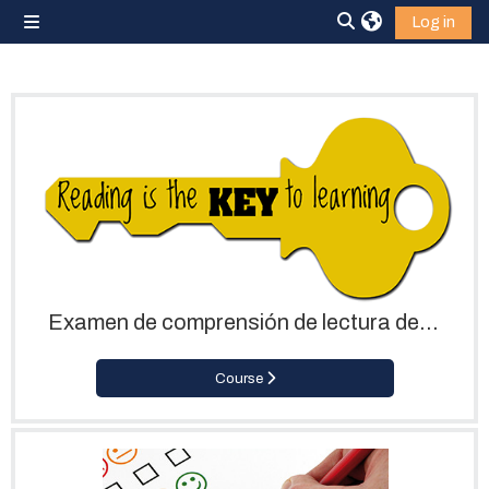
Skip to main content
Log in
Side panel
Toggle search inpu
Examen de comprensión de lectura de Inglés
Course