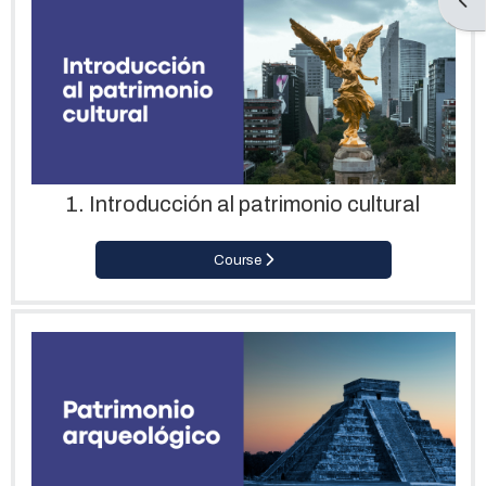
Open
1. Introducción al patrimonio cultural
Course